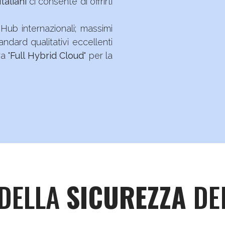
taliani
ci consente di offrirti
Hub internazionali; massimi
tandard qualitativi eccellenti
a "
Full Hybrid Cloud
" per la
 DELLA
SICUREZZA
DE