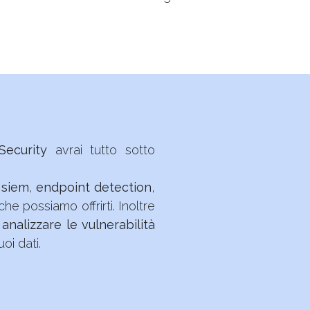
Security
avrai tutto sotto
 siem
,
endpoint detection
,
he possiamo offrirti. Inoltre
i
analizzare le vulnerabilità
oi dati.